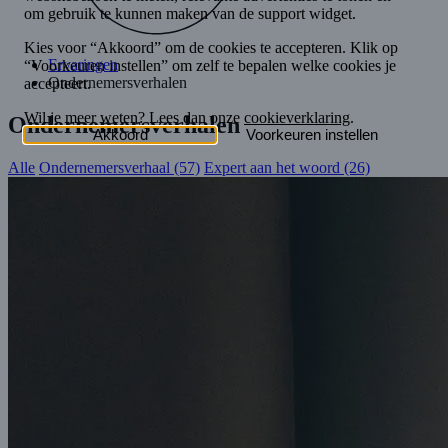
Ervaringen
Ondernemersverhalen
Ondernemersverhalen
Alle
Ondernemersverhaal (57)
Expert aan het woord (26)